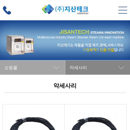
쇼핑몰
악세사리
악세사리