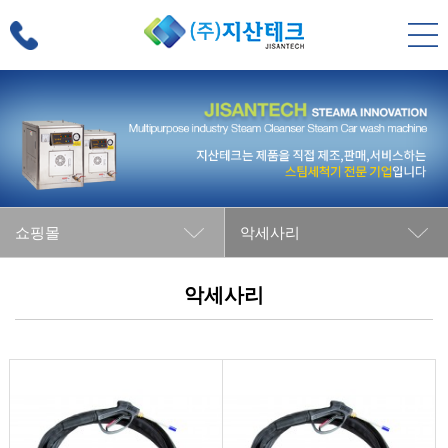
쇼핑몰
악세사리
악세사리