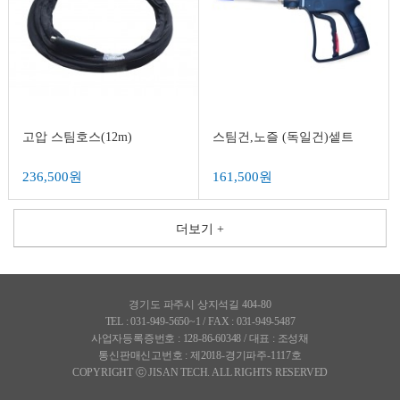
고압 스팀호스(12m)
스팀건,노즐 (독일건)셑트
236,500원
161,500원
더보기 +
경기도 파주시 상지석길 404-80
TEL : 031-949-5650~1 / FAX : 031-949-5487
사업자등록증번호 : 128-86-60348 / 대표 : 조성채
통신판매신고번호 : 제2018-경기파주-1117호
COPYRIGHT ⓒ JISAN TECH. ALL RIGHTS RESERVED